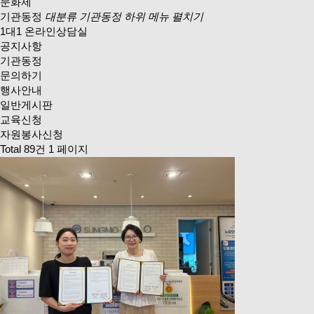
문화제
기관동정
대분류 기관동정 하위 메뉴 펼치기
1대1 온라인상담실
공지사항
기관동정
문의하기
행사안내
일반게시판
교육신청
자원봉사신청
Total 89건
1 페이지