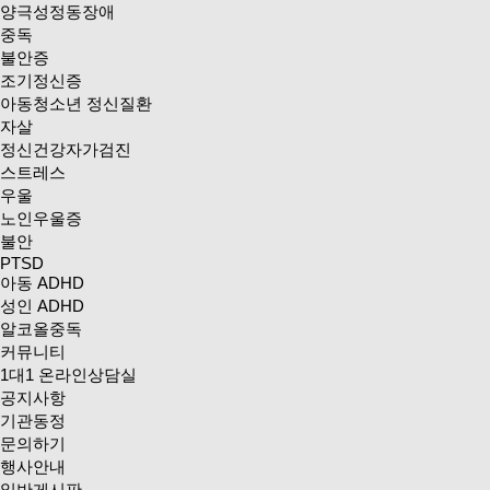
양극성정동장애
중독
불안증
조기정신증
아동청소년 정신질환
자살
정신건강자가검진
스트레스
우울
노인우울증
불안
PTSD
아동 ADHD
성인 ADHD
알코올중독
커뮤니티
1대1 온라인상담실
공지사항
기관동정
문의하기
행사안내
일반게시판