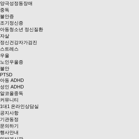
양극성정동장애
중독
불안증
조기정신증
아동청소년 정신질환
자살
정신건강자가검진
스트레스
우울
노인우울증
불안
PTSD
아동 ADHD
성인 ADHD
알코올중독
커뮤니티
1대1 온라인상담실
공지사항
기관동정
문의하기
행사안내
일반게시판